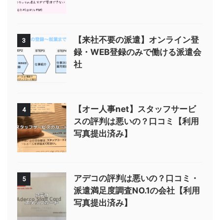
【来社不要の派遣】オンライン登
3
録・WEB登録のみで働ける派遣会
社
【オー人事net】スタッフサービ
4
スの評判は悪いの？口コミ【利用
写真提出済み】
アデコの評判は悪いの？口コミ・
5
派遣満足度調査NO.1の会社【利用
写真提出済み】