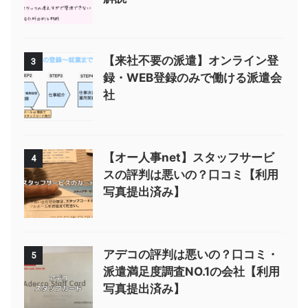
【来社不要の派遣】オンライン登
3
録・WEB登録のみで働ける派遣会
社
【オー人事net】スタッフサービ
4
スの評判は悪いの？口コミ【利用
写真提出済み】
アデコの評判は悪いの？口コミ・
5
派遣満足度調査NO.1の会社【利用
写真提出済み】